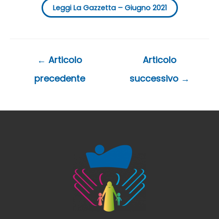
Leggi La Gazzetta – Giugno 2021
Navigazione
←
Articolo
Articolo
articoli
precedente
successivo
→