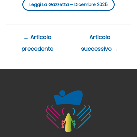
Leggi La Gazzetta – Dicembre 2025
Navigazione
←
Articolo
Articolo
articoli
precedente
successivo
→